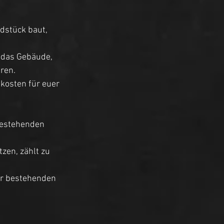
dstück baut, 
 das Gebäude, 
ren. 
kosten für euer 
bestehenden 
zen, zählt zu 
er bestehenden 
 