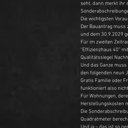
seht, dann merkt ihr 
Sonderabschreibungen
Die wichtigsten Vorau
Der Bauantrag muss 
und dem 30.9.2029 ge
Für im zweiten Zeitr
“Effizienzhaus 40” mi
Qualitätssiegel Nachh
Und das Ganze muss z
den folgenden neun J
Gratis Familie oder 
funktioniert also nicht
Für Wohnungen, deren
Herstellungskosten m
Die Sonderabschreibu
Quadratmeter berech
Und ja – das ist so ner