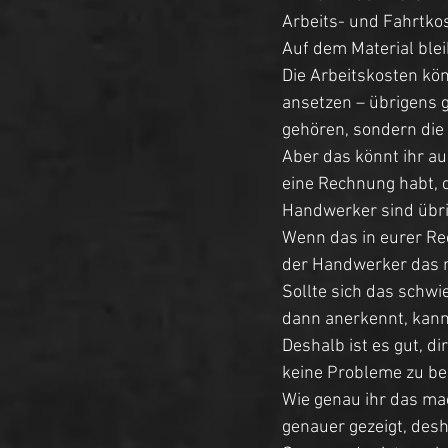
Arbeits- und Fahrtko
Auf dem Material bleib
Die Arbeitskosten kö
ansetzen – übrigens g
gehören, sondern die i
Aber das könnt ihr au
eine Rechnung habt, d
Handwerker sind übrig
Wenn das in eurer Rec
der Handwerker das n
Sollte sich das schwi
dann anerkennt, kann
Deshalb ist es gut, d
keine Probleme zu b
Wie genau ihr das ma
genauer gezeigt, desha