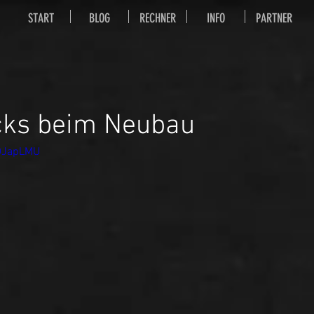
START
BLOG
RECHNER
INFO
PARTNER
icks beim Neubau
9DJapLMU