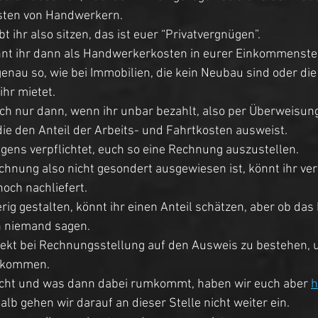
sten von Handwerkern. 
t ihr also sitzen, das ist euer “Privatvergnügen”. 
nnt ihr dann als Handwerkerkosten in eurer Einkommenste
enau so, wie bei Immobilien, die kein Neubau sind oder die 
hr mietet. 
ch nur dann, wenn ihr unbar bezahlt, also per Überweisun
ie den Anteil der Arbeits- und Fahrtkosten ausweist. 
ens verpflichtet, euch so eine Rechnung auszustellen. 
hnung also nicht gesondert ausgewiesen ist, könnt ihr ver
och nachliefert. 
erig gestalten, könnt ihr einen Anteil schätzen, aber ob da
 niemand sagen. 
irekt bei Rechnungsstellung auf den Ausweis zu bestehen,
ekommen. 
cht und was dann dabei rumkommt, haben wir euch aber 
h
lb gehen wir darauf an dieser Stelle nicht weiter ein. 