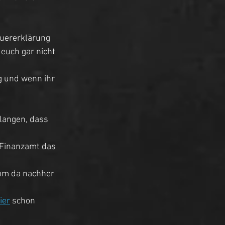
uererklärung 
euch gar nicht 
g und wenn ihr 
langen, dass 
s Finanzamt das 
 um da nachher 
ier
 schon 