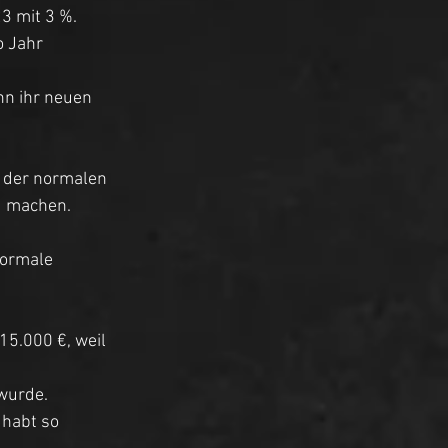
3 mit 3 %. 
o Jahr 
nn ihr neuen 
u der normalen 
d machen. 
normale 
15.000 €, weil 
wurde. 
habt so 