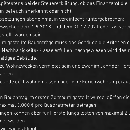
spätestens bei der Steuererklärung, ob das Finanzamt die 
 bei euch anerkennt oder nicht. 
ssetzungen aber einmal in vereinfacht runtergebrochen: 
zwischen dem 1.9.2018 und dem 31.12.2021 oder zwische
stellt worden sein. 
aum gestellte Bauanträge muss das Gebäude die Kriterien e
t Nachhaltigkeits-Klasse erfüllen, nachgewiesen wird das 
altiges Gebäude. 
u Wohnzwecken vermietet sein und zwar im Jahr der Herst
ahren. 
Freunde dort wohnen lassen oder eine Ferienwohnung drau
. 
 Bauantrag im ersten Zeitraum gestellt wurde, dürfen die
aximal 3.000 € pro Quadratmeter betragen. 
ngen können aber für Herstellungskosten von maximal 2.0
net werden. 
vig, wie es klingt. 