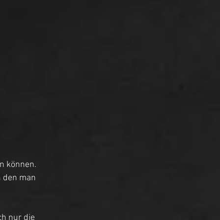
n können.  
n den man 
h nur die 