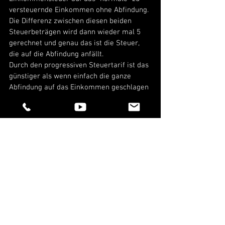
versteuernde Einkommen ohne Abfindung. 
Die Differenz zwischen diesen beiden 
Steuerbeträgen wird dann wieder mal 5 
gerechnet und genau das ist die Steuer, 
die auf die Abfindung anfällt. 
Durch den progressiven Steuertarif ist das 
günstiger als wenn einfach die ganze 
Abfindung auf das Einkommen geschlagen 
und alles “normal” versteuert wird. 
Das Ganze geht seit diesem Jahr 
übrigens nur noch dann, wenn ihr eine 
Steuererklärung abgebt. 
Eingetragen wird die Abfindung dann in 
der Anlage N in – aktuell – Zeile 18. 
Da steht dann “Entschädigungen / 
Arbeitslohn für mehrere Jahre – ggf. laut 
Nr. 19 der Lohnsteuerbescheinigung” und 
aktuell noch der Zusatz “vom Arbeitgeber 
nicht ermäßigt besteuert”. 
Denn bis 2024 konnte der Arbeitgeber die 