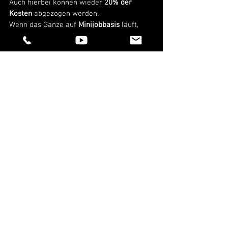
Auch hierbei können wieder 
20% der 
Kosten
 abgezogen werden. 
Wenn das Ganze auf 
Minijobbasis 
läuft, 
dann werden maximal 510€ pro Jahr 
abgezogen. 
Bedeutet also hier erreicht ihr den 
Höchstbetrag, wenn ihr 
Kosten
 von 
mindestens 
2.550€ im Jahr 
habt. 
Geht es über Minijobbasis hinaus, dann 
läuft das mit in den Topf der 
haushaltsnahen Dienstleistungen rein.
Wie trage ich das in der Steuererklärung 
ein?
Eingetragen werden all diese Kosten in 
der Einkommensteuererklärung übrigens 
in einer eigenen Anlage namens “Anlage 
Haushaltsnahe Aufwendungen”. 
Wie das in ELSTER geht, zeigen wir euch 
bald auch genauer.