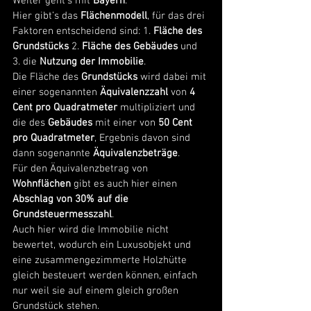
Weiter geht’s mit 
Bayern
. 
Hier gibt’s das 
Flächenmodell
, für das drei 
Faktoren entscheidend sind: 1. 
Fläche des 
Grundstücks
 2. 
Fläche des Gebäudes
 und 
3. die 
Nutzung der Immobilie
. 
Die Fläche des 
Grundstücks
 wird dabei mit 
einer sogenannten 
Äquivalenzzahl 
von 
4 
Cent pro Quadratmeter
 multipliziert und 
die des 
Gebäudes
 mit einer von 
50 Cent 
pro Quadratmeter
, Ergebnis davon sind 
dann sogenannte 
Äquivalenzbeträge
. 
Für den Äquivalenzbetrag von 
Wohnflächen
 gibt es auch hier einen 
Abschlag von 30% auf die 
Grundsteuermesszahl
.
Auch hier wird die Immobilie nicht 
bewertet, wodurch ein Luxusobjekt und 
eine zusammengezimmerte Holzhütte 
gleich besteuert werden können, einfach 
nur weil sie auf einem gleich großen 
Grundstück stehen. 