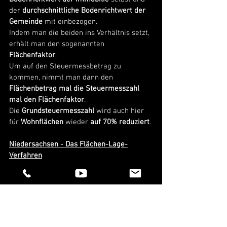
der 
durchschnittliche Bodenrichtwert der 
Gemeinde 
mit einbezogen. 
Indem man die beiden ins Verhältnis setzt, 
erhält man den sogenannten 
Flächenfaktor
. 
Um auf den Steuermessbetrag zu 
kommen, nimmt man dann den 
Flächenbetrag mal die Steuermesszahl 
mal den Flächenfaktor
.
Die 
Grundsteuermesszahl
 wird auch hier 
für 
Wohnflächen 
wieder 
auf 70% reduziert
. 
Niedersachsen - Das Flächen-Lage-
Verfahren
Niedersachsen
 setzt in seinem 
Flächen-
Lage-Verfahren
 auf 
die gleichen 5 
Faktoren wie Hessen
. 
Hier heißen die Flächenzahlen aber 
wieder 
Äquivalenzzahlen
, der 