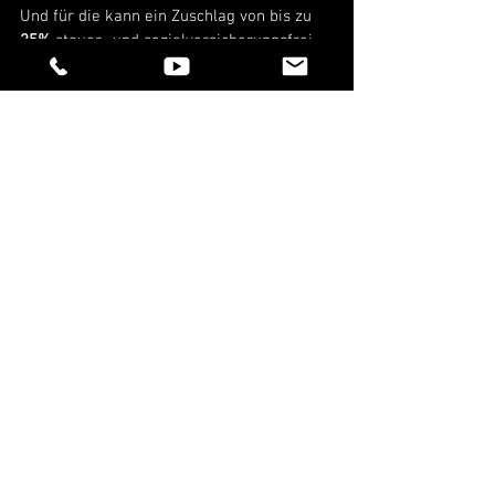
Und für die kann ein Zuschlag von bis zu 
25%
 steuer- und sozialversicherungsfrei 
gezahlt werden. 
Hinweis: Bei unseren Videos und Beiträgen 
handelt es sich nicht um steuerliche 
Beratung. Auch erheben unsere Videos 
und Beiträge keinen Anspruch auf 
Vollständigkeit. Wir formulieren hier 
einfach und verständlich, daher erheben 
wir auch keinen Anspruch auf 
steuerrechtlich vollkommen korrekte 
Begrifflichkeiten. Für steuerliche Beratung 
wendet euch bitte an euren Steuerberater.