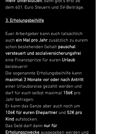
mehr unterstützen
, dann gibt‘s erst ab 
dem 601. Euro Steuern und SV-Beiträge. 
3. Erholungsbeihilfe
Euer Arbeitgeber kann euch tatsächlich 
auch 
ein Mal pro Jahr
 zusätzlich zu eurem 
schon bestehenden Gehalt 
pauschal 
versteuert und sozialversicherungsfrei
eine Finanzspritze für euren 
Urlaub
beisteuern!
Die sogenannte Erholungsbeihilfe kann 
maximal 3 Monate vor oder nach Antritt
einer Urlaubsreise gezahlt werden und 
darf für euch selbst maximal 
156€
 pro 
Jahr betragen.
Er kann das Ganze aber auch noch um 
104€ für euren Ehepartner
 und 
52€ pro 
Kind
 aufstocken.
Das Geld darf dann 
nur für 
Erholungszwecke
 ausgegeben werden und 