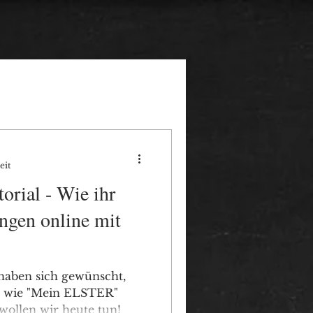
eit
rial - Wie ihr
ungen online mit
 haben sich gewünscht,
n wie "Mein ELSTER"
 wollen wir heute tun!