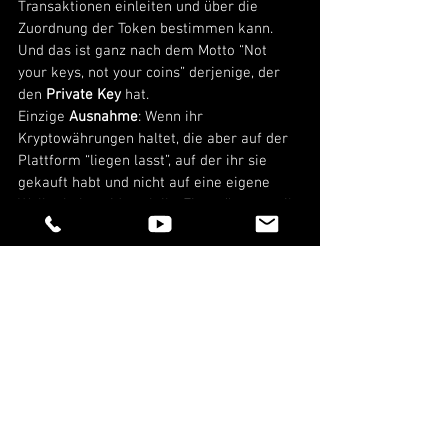
Transaktionen einleiten und über die 
Zuordnung der Token bestimmen kann. 
Und das ist ganz nach dem Motto “Not 
your keys, not your coins” derjenige, der 
den 
Private Key 
hat. 
Einzige 
Ausnahme
: Wenn ihr 
Kryptowährungen haltet, die aber auf der 
Plattform “liegen lasst”, auf der ihr sie 
gekauft habt und nicht auf eine eigene 
Wallet holt, seid auch ihr Eigentümer, weil 
die 
Plattform eure Private Keys auf eure 
Anweisung hin verwaltet und einsetzt
. 
Und hier haben wir jetzt auch schon die 
Erklärung, warum der Verkauf von 
Kryptowährungen zu Einkünften aus 
privaten Veräußerungsgeschäften
 führen 
kann, denn dafür braucht man eben ein 
Wirtschaftsgut. 
Aber wann genau das der Fall ist und 
wann nicht und wann denn dann Steuern 
darauf zu zahlen sind, das gucken wir uns 