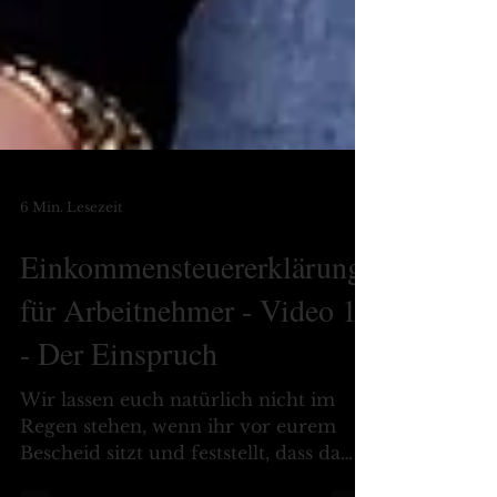
6 Min. Lesezeit
Einkommensteuererklärung
für Arbeitnehmer - Video 10
- Der Einspruch
Wir lassen euch natürlich nicht im
Regen stehen, wenn ihr vor eurem
Bescheid sitzt und feststellt, dass da