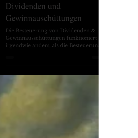
Besteuerung von
Dividenden und
Gewinnauschüttungen
Die Besteuerung von Dividenden &
Gewinnausschüttungen funktioniert
irgendwie anders, als die Besteuerung
von allen anderen Dingen. Aber wie?