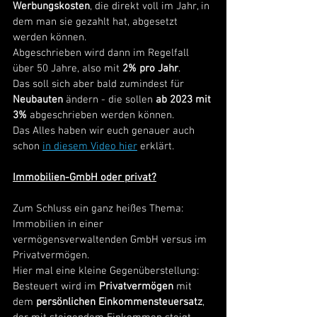
Werbungskosten
, die direkt voll im Jahr, in 
dem man sie gezahlt hat, abgesetzt 
werden können. 
Abgeschrieben wird dann im Regelfall 
über 50 Jahre, also mit 
2% pro Jahr
. 
Das soll sich aber bald zumindest für 
Neubauten
 ändern - die sollen 
ab 2023 mit 
3% 
abgeschrieben werden können. 
Das Alles haben wir euch genauer auch 
schon 
in diesem Video hier
 erklärt.
Immobilien-GmbH oder privat?
Zum Schluss ein ganz heißes Thema: 
Immobilien in einer 
vermögensverwaltenden GmbH versus im 
Privatvermögen. 
Hier mal eine kleine Gegenüberstellung: 
Besteuert wird im 
Privatvermögen
 mit 
dem 
persönlichen Einkommensteuersatz
, 