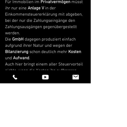
Für Immobilien im 
Privatvermögen
 müsst 
ihr nur eine 
Anlage V
 in der 
Einkommensteuererklärung mit abgeben, 
bei der nur die Zahlungseingänge den 
Zahlungsausgängen gegenübergestellt 
werden. 
Die
 GmbH
 dagegen produziert einfach 
aufgrund ihrer Natur und wegen der 
Bilanzierung
 schon deutlich mehr 
Kosten
und 
Aufwand
. 
Auch hier bringt einem aller Steuervorteil 
nichts, wenn die Kosten ihn auffressen 
und/oder man zu viel Zeit aufwenden 
muss – Stichwort Opportunitätskosten. 
Fazit: Die vermögensverwaltende GmbH 
kann eine tolle Sache sein, wenn sie zu 
euch als Anlegertyp und zu eurer Planung 
passt und das Vermögen groß genug ist, 
sodass sie sich trotz der Kosten rentiert. 
Aber sie muss nicht für Jeden das Richtige 
sein und ist lange nicht der No-Brainer, als 