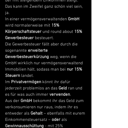
der mit steigendem Einkommen steigt. 
Das kann im Zweifel ganz schön viel sein, 
ja. 
In einer vermögensverwaltenden 
GmbH
wird normalerweise mit 
15% 
Körperschaftsteuer
 und round about 
15% 
Gewerbesteuer
 besteuert. 
Die Gewerbesteuer fällt aber durch die 
sogenannte 
erweiterte 
Gewerbesteuerkürzung 
weg, wenn die 
GmbH wirklich nur vermögensverwaltend 
Immobilien hält, sodass man bei 
nur 15% 
Steuern 
landet. 
Im 
Privatvermögen
 könnt ihr dafür 
jederzeit problemlos an das 
Geld
 ran und 
es für was auch immer 
verwenden
. 
Aus der 
GmbH
 bekommt ihr das Geld zum 
verkonsumieren nur raus, indem ihr es 
entweder als 
Gehalt
 – ebenfalls mit eurem 
Einkommensteuersatz – 
oder
 als 
Gewinnausschüttung
 - mit 25% 