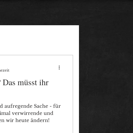
sezeit
? Das müsst ihr
nd aufregende Sache - für
ximal verwirrende und
en wir heute ändern!