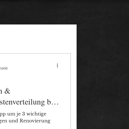
ezeit
en &
stenverteilung bei
nften
pp um je 3 wichtige
ngen und Renovierung