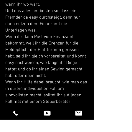
wann ihr wo wart. 
Und das alles am besten so, dass ein 
Fremder da easy durchsteigt, denn nur 
dann nützen dem Finanzamt die 
Unterlagen was. 
Wenn ihr dann Post vom Finanzamt 
bekommt, weil ihr die Grenzen für die 
Meldepflicht der Plattformen gerissen 
habt, seid ihr gleich vorbereitet und könnt 
easy nachweisen, wie lange ihr Dinge 
hattet und ob ihr einen Gewinn gemacht 
habt oder eben nicht. 
Wenn ihr Hilfe dabei braucht, wie man das 
in eurem individuellen Fall am 
sinnvollsten macht, solltet ihr auf jeden 
Fall mal mit einem Steuerberater 
sprechen. 
Und auch wenn ihr sagt “Ja, doch, ich 
mache Gewinne und ich mache da auch 
wirklich oft und viel was” können wir euch 