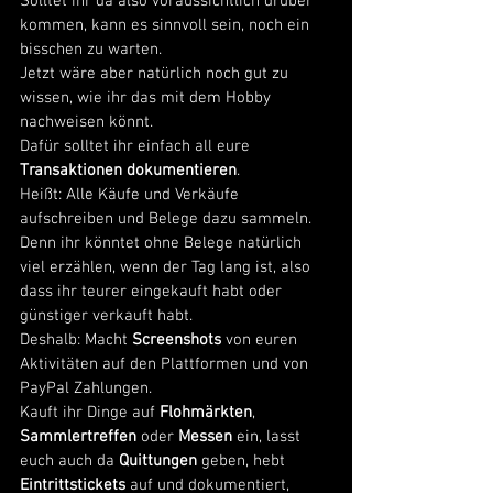
Solltet ihr da also voraussichtlich drüber 
kommen, kann es sinnvoll sein, noch ein 
bisschen zu warten. 
Jetzt wäre aber natürlich noch gut zu 
wissen, wie ihr das mit dem Hobby 
nachweisen könnt. 
Dafür solltet ihr einfach all eure 
Transaktionen
dokumentieren
. 
Heißt: Alle Käufe und Verkäufe 
aufschreiben und Belege dazu sammeln. 
Denn ihr könntet ohne Belege natürlich 
viel erzählen, wenn der Tag lang ist, also 
dass ihr teurer eingekauft habt oder 
günstiger verkauft habt. 
Deshalb: Macht 
Screenshots
 von euren 
Aktivitäten auf den Plattformen und von 
PayPal Zahlungen. 
Kauft ihr Dinge auf 
Flohmärkten
, 
Sammlertreffen
 oder 
Messen
 ein, lasst 
euch auch da 
Quittungen
 geben, hebt 
Eintrittstickets
 auf und dokumentiert, 