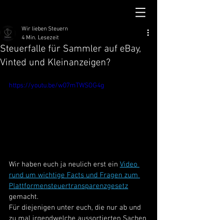
Wir lieben Steuern
4 Min. Lesezeit
Steuerfalle für Sammler auf eBay,
Vinted und Kleinanzeigen?
https://youtu.be/w07mTWSOG4g
Wir haben euch ja neulich erst ein 
Video 
rund um wichtige Facts und Fragen zum 
Plattformensteuertransparenzgesetz
gemacht. 
Für diejenigen unter euch, die nur ab und 
zu mal irgendwelche aussortierten Sachen 