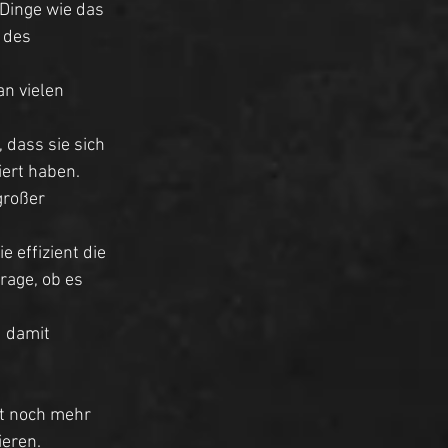
Dinge wie das 
 des 
an vielen 
 dass sie sich 
iert haben. 
großer 
effizient die 
rage, ob es 
 damit 
t noch mehr 
eren. 