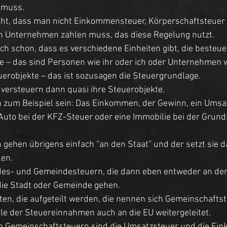
 muss. 
cht, dass man nicht Einkommensteuer, Körperschaftsteuer 
n Unternehmen zahlen muss, das diese Regelung nutzt. 
uch schon, dass es verschiedene Einheiten gibt, die besteue
e – das sind Personen wie ihr oder ich oder Unternehmen w
erobjekte – das ist sozusagen die Steuergrundlage. 
versteuern dann quasi ihre Steuerobjekte. 
 zum Beispiel sein: Das Einkommen, der Gewinn, ein Umsa
Auto bei der KFZ-Steuer oder eine Immobilie bei der Grund
n gehen übrigens einfach “an den Staat” und der setzt sie d
en. 
des- und Gemeindesteuern, die dann eben entweder an den 
ie Stadt oder Gemeinde gehen. 
ten, die aufgeteilt werden, die nennen sich Gemeinschaftst
e der Steuereinnahmen auch an die EU weitergeleitet. 
en Gemeinschaftsteuern sind die Umsatzsteuer und die Ei