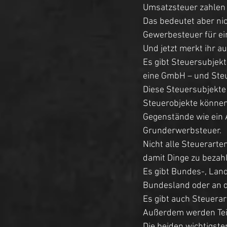
Umsatzsteuer zahlen
Das bedeutet aber ni
Gewerbesteuer für ei
Und jetzt merkt ihr a
Es gibt Steuersubjekt
eine GmbH – und Steu
Diese Steuersubjekte 
Steuerobjekte können
Gegenstände wie ein 
Grunderwerbsteuer. 
Nicht alle Steuerarte
damit Dinge zu bezahl
Es gibt Bundes-, Lan
Bundesland oder an d
Es gibt auch Steuerar
Außerdem werden Teil
Die beiden wichtigst