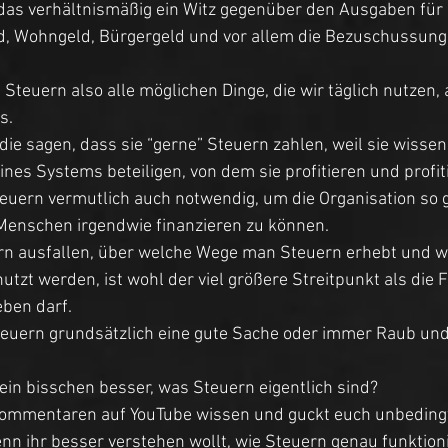
 das verhältnismäßig ein Witz gegenüber den Ausgaben für 
ld, Wohngeld, Bürgergeld und vor allem die Bezuschussung
 Steuern also alle möglichen Dinge, die wir täglich nutzen, 
s. 
 die sagen, dass sie “gerne” Steuern zahlen, weil sie wissen,
ines Systems beteiligen, von dem sie profitieren und profit
euern vermutlich auch notwendig, um die Organisation so 
enschen irgendwie finanzieren zu können. 
n ausfallen, über welche Wege man Steuern erhebt und wie 
zt werden, ist wohl der viel größere Streitpunkt als die F
ben darf. 
Steuern grundsätzlich eine gute Sache oder immer Raub und
 ein bisschen besser, was Steuern eigentlich sind? 
Kommentaren auf YouTube wissen und guckt euch unbeding
nn ihr besser verstehen wollt, wie Steuern genau funktioni