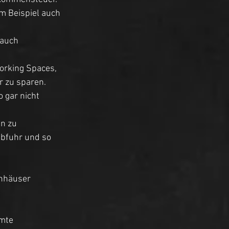
m Beispiel auch 
 auch 
orking Spaces, 
 zu sparen. 
 gar nicht 
n zu 
abfuhr und so 
enhäuser 
mte 