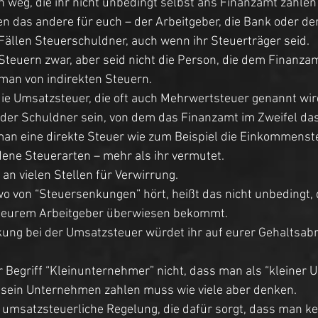
 weg, die ihr nicht unbedingt selbst ans Finanzamt zahlen
en das andere für euch – der Arbeitgeber, die Bank oder de
n Fällen Steuerschuldner, auch wenn ihr Steuerträger seid. 
r Steuern zwar, aber seid nicht die Person, die dem Finanza
man von indirekten Steuern. 
die Umsatzsteuer, die oft auch Mehrwertsteuer genannt wir
 der Schuldner sein, von dem das Finanzamt im Zweifel das
man eine direkte Steuer wie zum Beispiel die Einkommenste
edene Steuerarten – mehr als ihr vermutet. 
an vielen Stellen für Verwirrung. 
o von “Steuersenkungen” hört, heißt das nicht unbedingt, 
 eurem Arbeitgeber überwiesen bekommt. 
ung bei der Umsatzsteuer würdet ihr auf eurer Gehaltsab
 Begriff “Kleinunternehmer” nicht, dass man als “kleiner 
r sein Unternehmen zahlen muss wie viele aber denken. 
n umsatzsteuerliche Regelung, die dafür sorgt, dass man ke