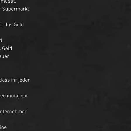
 müsst. 
r Supermarkt. 
mt das Geld 
d. 
 Geld 
uer. 
dass ihr jeden 
rechnung gar 
Unternehmer” 
ine 