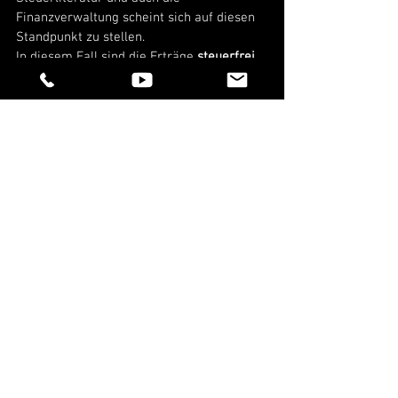
Finanzverwaltung scheint sich auf diesen 
Standpunkt zu stellen.
In diesem Fall sind die Erträge
 steuerfrei
, 
solange die Gewinne 
unter 256€ pro 
Kalenderjahr 
betragen. 
Problem bei der Gewinnermittlung ist, 
dass ihr alle Beträge von Coin 
in Euro 
umrechnen
 müsst und das ist eine sehr 
nervige Aufgabe.
Relevant ist hier nämlich immer der 
Umrechnungskurs in dem Augenblick
, in 
dem das 
Geld auf eurem Konto ankommt
.  
Damit das alles ordentlich abläuft und ihr 
jeden Vorgang belegen könnt, ist es 
unbedingt unbedingt unbedingt notwendig, 
dass ihr das alles
 super ordentlich 
dokumentiert und diese Dokumentation 
auch aufbewahrt
.
Es gibt aber mittlerweile auch ganz coole 
Tools, mit deren Hilfe ihr das Um- und 