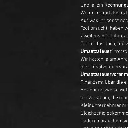
Und ja, ein
 Rechnungs
Wenn ihr noch keins h
Auf was ihr sonst no
Tool braucht, haben w
Zweitens dürft ihr da
Tut ihr das doch, müs
Umsatzsteuer
” trotz
Wir hatten ja am Anf
die Umsatzsteuervor
Umsatzsteuervoranm
Finanzamt über die 
Beziehungsweise viel
die Vorsteuer, die m
Kleinunternehmer müs
Gleichzeitig bekommen
Dadurch brauchen si