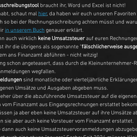
schreibungstool
 braucht ihr, Word und Excel ist nicht! 
abt, schaut mal 
hier
, da haben wir euch unseren Favoriten v
ch so bei der Rechnungsschreibung achten müsst und warum
ir 
in unserem Buch
 genauer erklärt. 
nn auch wirklich 
keine Umsatzsteuer 
auf euren Rechnunge
st ihr die übrigens als sogenannte “
fälschlicherweise ausg
dem ans Finanzamt abführen - nicht witzig! 
ang schon angeteasert, dass durch die Kleinunternehmer-
anmeldungen wegfallen. 
eldungen
 sind monatliche oder vierteljährliche Erklärunge
eigenen Umsätze und Ausgaben abgeben muss. 
 eher über die abzuführende Umsatzsteuer auf die eigene
an vom Finanzamt aus Eingangsrechnungen erstattet beko
sen ja aber eben keine Umsatzsteuer auf ihre Umsätze ab
 sie aber auch keine Vorsteuer vom Finanzamt erstattet. 
e dann auch keine Umsatzsteuervoranmeldungen abzugebe