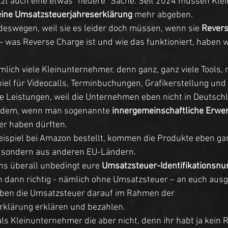
etzt auch eine etwas “neuere” Sache: Seit 2024 müssen Kl
eine Umsatzsteuerjahreserklärung
 mehr abgeben. 
deswegen, weil sie es leider doch müssen, wenn sie 
Revers
– was Reverse Charge ist und wie das funktioniert, haben w
emlich viele Kleinunternehmer, denn ganz, ganz viele Tools,
piel für Videocalls, Terminbuchungen, Grafikerstellung und s
 Leistungen, weil die Unternehmen eben nicht in Deutschl
erdem, wenn man sogenannte 
innergemeinschaftliche Erwe
er haben dürften. 
ispiel bei Amazon bestellt, kommen die Produkte eben ganz
 sondern aus anderen EU-Ländern. 
ns überall unbedingt eure 
Umsatzsteuer-Identifikationsn
 dann richtig - nämlich ohne Umsatzsteuer – an euch ausge
ben die Umsatzsteuer darauf im Rahmen der 
klärung erklären und bezahlen. 
s Kleinunternehmer die aber nicht, denn ihr habt ja kein R