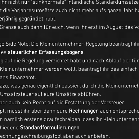
 ihr nicht nur “stinknormale” inländische Standardumsätze
t die Vorjahresumsätze auch nicht mehr aufs ganze Jahr h
erjährig gegründet
 habt. 
€ Grenze auch dann für euch, wenn ihr erst im August des Vo
e Side Note: Die Kleinunternehmer-Regelung beantragt ihr
des 
steuerlichen Erfassungsbogens
. 
 auf die Regelung verzichtet habt und nach Ablauf der fün
Kleinunternehmer werden wollt, beantragt ihr das einfach
ans Finanzamt. 
azu, was genau eigentlich passiert durch die Kleinuntern
 Umsatzsteuer auf eure Umsätze abführen. 
aber auch kein Recht auf die Erstattung der Vorsteuer. 
pt, müsst ihr aber dann eure 
Rechnungen
 auch entspreche
n nämlich erstens draufschreiben, dass ihr Kleinunternehm
chiedene 
Standardformulierungen
. 
 Rechnungsschreibungstool aber auch anbieten. 