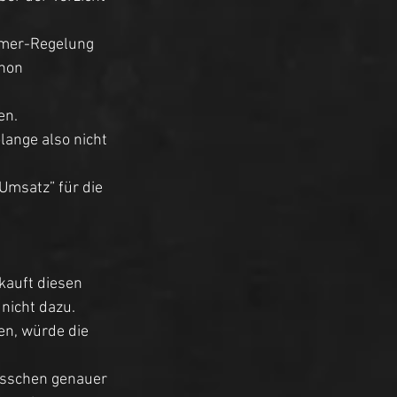
hmer-Regelung 
hon 
en. 
olange also nicht 
Umsatz” für die 
kauft diesen 
nicht dazu. 
en, würde die 
bisschen genauer 