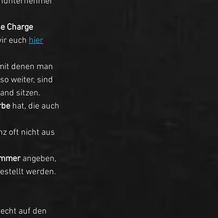
einunternehmer 
e Charge 
ir euch 
hier
 mit denen man 
o weiter, sind 
and sitzen. 
rbe
 hat, die auch 
 oft nicht aus 
ummer 
angeben, 
stellt werden. 
echt auf den 