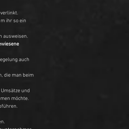
erlinkt. 
 ihr so ein 
n ausweisen. 
ewiesene 
Regelung auch 
n, die man beim 
n Umsätze und 
mmen möchte. 
führen. 
n. 