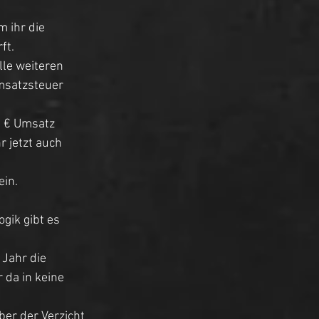
 ihr die 
ft. 
lle weiteren 
msatzsteuer 
0 € Umsatz 
r jetzt auch 
in. 
gik gibt es 
Jahr die 
 da in keine 
aber der Verzicht 