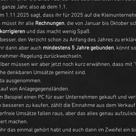
 ganze Jahr, also ab dem 1.1. 
am 1.11.2025 sagt, dass ihr für 2025 auf die Kleinunterne
 müsst ihr alle 
Rechnungen
, die von Januar bis Oktober sc
korrigieren
 und das macht wenig Spaß. 
besser, den Verzicht schon zu Anfang des Jahres zu erklär
ihr dann aber auch 
mindestens 5 Jahre gebunden
, könnt s
ernehmer-Regelung zurückwechseln. 
alber müssen wir aber jetzt noch kurz erwähnen, dass mit “
che denkbaren Umsätze gemeint sind. 
 da ausgenommen. 
kauf von Anlagegegenständen. 
m Beispiel einen PC für euer Unternehmen gekauft und ver
 besseren zu kaufen, zählt die Einnahme aus dem Verkauf 
freie Umsätze fallen raus, aber das alles genau aufzulist
iert machen. 
 ihr das einmal gehört habt und euch dann im Zweifel ein 