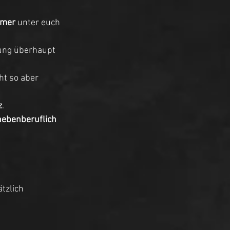
hmer
 unter euch 
lung überhaupt 
ht so aber 
z
. 
nebenberuflich
tzlich 