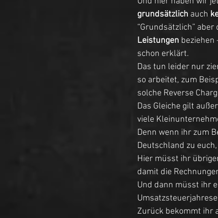
Und hier haben wir j
grundsätzlich
 auch 
k
“Grundsätzlich” aber 
Leistungen
 beziehen 
schon erklärt. 
Das tun leider nur zi
so arbeitet, zum Beis
solche Reverse Charge
Das Gleiche gilt auß
viele Kleinunternehm
Denn wenn ihr zum Be
Deutschland zu euch,
Hier müsst ihr übrige
damit die Rechnungen
Und dann müsst ihr e
Umsatzsteuerjahreser
Zurück bekommt ihr al