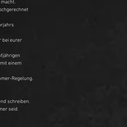
 macht.
ochgerechnet 
rjahrs 
 bei eurer 
fjährigen 
 mit einem 
ehmer-Regelung. 
nd schreiben. 
er seid. 