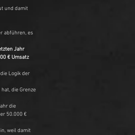
ut und damit 
 abführen, es 
etzten Jahr 
000 € Umsatz 
die Logik der 
hat, die Grenze 
ahr die 
er 50.000 € 
n, weil damit 