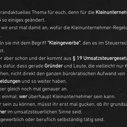
randaktuelles Thema für euch, denn für die 
Kleinunterne
5
 so einiges geändert. 
n wir erst mal damit an, wofür die Kleinunternehmer-Rege
. 
n sie mit dem Begriff 
“Kleingewerbe”
, den es im Steuerrec
t. 
r aber schon und der kommt aus 
§ 19 Umsatzsteuergeset
s dafür, dass gerade 
Gründer
 und Leute, die vielleicht nur 
hen, nicht direkt den ganzen bürokratischen Aufwand von 
eldungen
 und so weiter haben. 
er gleich noch mal genauer an. 
t einmal, 
wer
 überhaupt Kleinunternehmer sein kann. 
ein zu können, müsst ihr erst mal gucken, ob ihr grundsä
mer
 im umsatzsteuerlichen Sinne seid. 
 gewerblich oder beruflich selbständig tätig seid. 