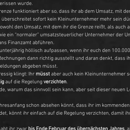
erissen wurde. 
enze funktioniert aber so, dass ihr ab dem Umsatz, mit dem
 überschreitet sofort kein Kleinunternehmer mehr sein dür
owohl den Umsatz, mit dem ihr die Grenze reißt, als auch a
ie ein “normaler” umsatzsteuerlicher Unternehmer der U
ans Finanzamt abführen. 
t unterjährig höllisch aufpassen, wenn ihr euch den 100.00
 Rechnungen dann richtig ausstellt und daran denkt, dass ih
eldungen abgeben müsst. 
ssig klingt: Ihr 
müsst
 aber auch kein Kleinunternehmer se
lig
 auf die Regelung 
verzichten
. 
e, warum das sinnvoll sein kann, aber seit dieser neuen Lo
hresanfang schon absehen könnt, dass ihr im kommenden 
t, könnt ihr einfach auf die Regelung verzichten, damit ihr
habt ihr zwar 
bis Ende Februar des übernächsten Jahres
, 