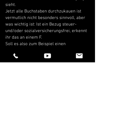
sieht. 
Jetzt alle Buchstaben durchzukauen ist 
vermutlich nicht besonders sinnvoll, aber 
was wichtig ist: Ist ein Bezug steuer- 
und/oder sozialversicherungsfrei, erkennt 
ihr das an einem F. 
Soll es also zum Beispiel einen 
monatlichen Sachbezug wie eine 
Tankkarte steuer- und SV-frei geben, muss 
in Spalte 1 und 2 ein F stehen, sonst hat 
das nicht geklappt. 
Nach einem F könnt ihr also immer mal 
Ausschau halten. 
Unter dem Bereich mit den 
Gehaltsbestandteilen seht ihr dann immer 
die Basis für die Berechnung der Abzüge 
und dahinter, wie hoch die Abzüge sind. 
Unten in den Netto-Bezügen und -Abzügen 
seht ihr immer dann was, wenn der 
Arbeitgeber außerhalb der “normalen” 