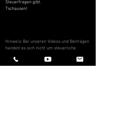
Steuerfragen gibt. 
Tschausen! 
Hinweis: Bei unseren Videos und Beiträgen 
handelt es sich nicht um steuerliche 
Beratung. Auch erheben unsere Videos 
und Beiträge keinen Anspruch auf 
Vollständigkeit. Wir formulieren hier 
einfach und verständlich, daher erheben 
wir auch keinen Anspruch auf 
steuerrechtlich vollkommen korrekte 
Begrifflichkeiten. Für steuerliche Beratung 
wendet euch bitte an euren Steuerberater.