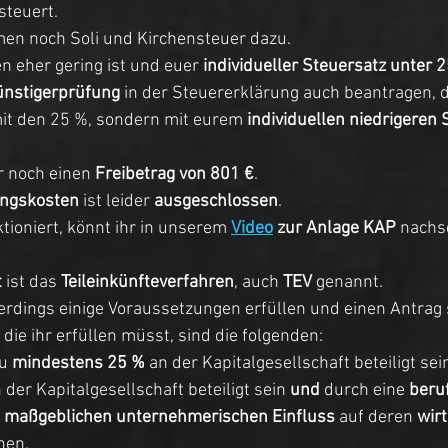
steuert.
en noch Soli und Kirchensteuer dazu.
eher gering ist und euer 
individueller Steuersatz unter 
ünstigerprüfung
 in der Steuererklärung auch beantragen, d
it den 25 %, sondern mit eurem
 individuellen niedrigeren 
r noch einen 
Freibetrag von 801 €
. 
ngskosten
 ist leider 
ausgeschlossen
.
tioniert, könnt ihr in unserem 
Video
 zur Anlage KAP
 nachs
t
 ist das 
Teileinkünfteverfahren
, auch 
TEV
 genannt.
rdings einige Voraussetzungen erfüllen und einen Antrag s
 die ihr erfüllen müsst, sind die folgenden:
u 
mindestens 25 %
 an der Kapitalgesellschaft beteiligt sei
n der Kapitalgesellschaft beteiligt sein
 und
 durch eine 
beruf
 
maßgeblichen unternehmerischen Einfluss
 auf deren 
wirt
en.  