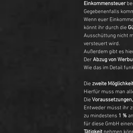
Einkommensteuer
 be
Gegebenenfalls komm
Wenn euer Einkommen 
könnt ihr durch die 
G
Ausschüttung nicht m
versteuert wird. 
Außerdem gibt es hie
Der 
Abzug von Werbu
Wie das im Detail funk
Die 
zweite Möglichkei
Hierfür muss man alle
Die 
Voraussetzungen,
Entweder müsst ihr z
zu mindestens 
1 %
 a
für diese GmbH einen
Tätigkeit
 nehmen könn