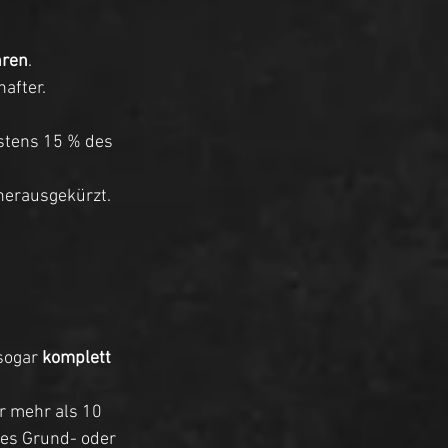
hren
. 
after.
stens 15 % des 
herausgekürzt.  
sogar 
komplett 
r mehr als 10 
des Grund- oder 