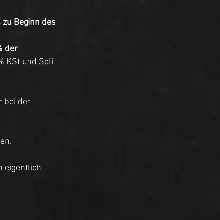
s zu Beginn des 
% der 
% KSt und Soli 
 bei der 
en.
 eigentlich 