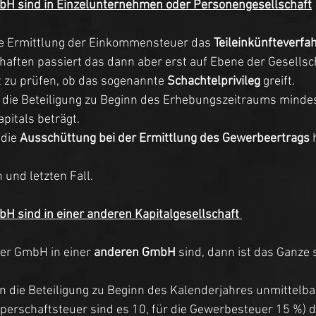
mbH sind in Einzelunternehmen oder Personengesellschaft
die Ermittlung der Einkommensteuer das 
Teileinkünfteverfa
aften passiert das dann aber erst auf Ebene der Gesellsch
st zu prüfen, ob das sogenannte 
Schachtelprivileg
 greift.  
nn die Beteiligung zu Beginn des Erhebungszeitraums minde
itals beträgt. 
 die
 Ausschüttung bei der Ermittlung des Gewerbeertrags
 
 und letzten Fall.
bH sind in einer anderen Kapitalgesellschaft 
er GmbH in einer 
anderen GmbH
 sind, dann ist das Ganze 
nn die Beteiligung zu Beginn des Kalenderjahres unmittelba
rperschaftsteuer sind es 10, für die Gewerbesteuer 15 %) 