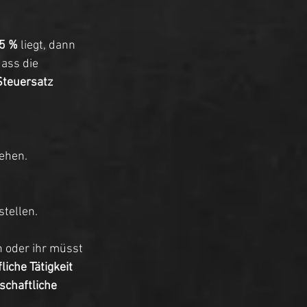
25 %
 liegt, dann 
ass die 
Steuersatz 
ehen.
tellen.
n oder ihr müsst 
liche Tätigkeit
schaftliche 