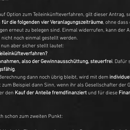
auf Option zum Teileinkünfteverfahren, gilt dieser Antrag, s
 
für die folgenden vier Veranlagungszeiträume
, ohne dass 
en erneut zu belegen sind. Einmal widerrufen, kann der An
s nicht noch einmal gestellt werden. 
 nun aber sicher stellt lautet:
Teileinküfteverfahren?
nnahmen, also der Gewinnausschüttung, steuerfrei
. Dafür 
gsfähig
. 
Berechnung dann noch übrig bleibt, wird mit dem 
individue
 zum Beispiel dann Sinn, wenn ihr als Gesellschafter der 
er den 
Kauf der Anteile fremdfinanziert
 und für diese 
Fina
ch schon zum zweiten Punkt: