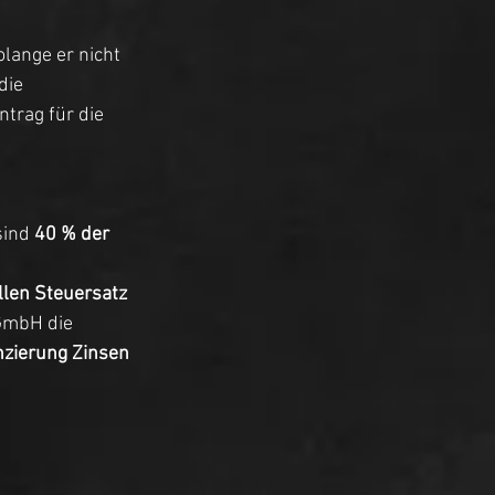
olange er nicht 
die 
trag für die 
sind 
40 % der 
llen Steuersatz
GmbH die 
nzierung Zinsen 