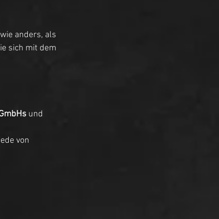
dwie anders, als 
ie sich mit dem 
 GmbHs
 und 
Rede von 