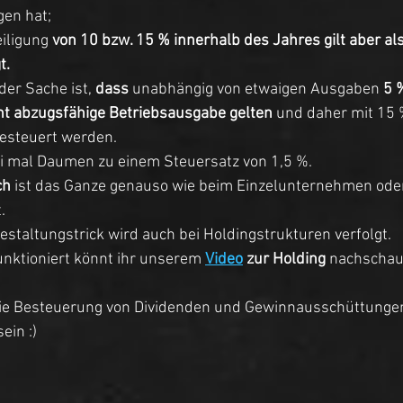
n hat;  
iligung 
von 10 bzw. 15 % innerhalb des Jahres gilt aber al
t.
der Sache ist, 
dass
 unabhängig von etwaigen Ausgaben 
5 
ht abzugsfähige Betriebsausgabe gelten
 und daher mit 15 
esteuert werden. 
Pi mal Daumen zu einem Steuersatz von 1,5 %. 
ch
 ist das Ganze genauso wie beim Einzelunternehmen oder
. 
staltungstrick wird auch bei Holdingstrukturen verfolgt. 
nktioniert könnt ihr unserem 
Video
 zur Holding
 nachschau
 die Besteuerung von Dividenden und Gewinnausschüttungen
ein :)